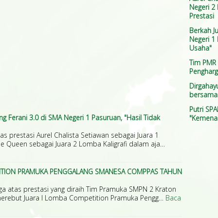
Negeri 2
Prestasi
Berkah J
Negeri 1 
Usaha"
Tim PMR
Pengharg
Dirgahay
bersama 
Putri SP
g Ferani 3.0 di SMA Negeri 1 Pasuruan, "Hasil Tidak
"Kemena
s prestasi Aurel Chalista Setiawan sebagai Juara 1
e Queen sebagai Juara 2 Lomba Kaligrafi dalam aja…
ETITION PRAMUKA PENGGALANG SMANESA COMPPAS TAHUN
a atas prestasi yang diraih Tim Pramuka SMPN 2 Kraton
merebut Juara I Lomba Competition Pramuka Pengg…
Baca