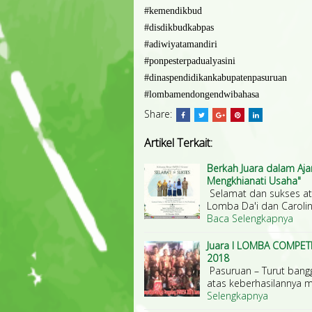
#kemendikbud
#disdikbudkabpas
#adiwiyatamandiri
#ponpesterpadualyasini
#dinaspendidikankabupatenpasuruan
#lombamendongendwibahasa
Share:
Artikel Terkait:
Berkah Juara dalam Ajan
Mengkhianati Usaha"
Selamat dan sukses ata
Lomba Da'i dan Carolin
Baca Selengkapnya
Juara I LOMBA COMP
2018
Pasuruan – Turut bangg
atas keberhasilannya 
Selengkapnya