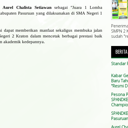
si
Aurel Chalista Setiawan
sebagai "Juara 1 Lomba
bupaten Pasuruan yang dilaksanakan di SMA Negeri 1
Penerima
i dapat memberikan manfaat sekaligus membuka jalan
SMPN 2 K
sudah "re
Negeri 2 Kraton dalam mencetak berbagai prestasi baik
n akademik kedepannya.
BERIT
Standar 
Kabar Ge
Baru Tah
"Resmi D
Pesona P
SPANDKER
Champio
SPANDKER
Pasuruan
Aurel Cha