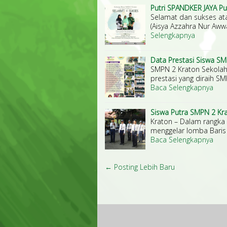
Putri SPANDKER JAYA 
Selamat dan sukses ata
(Aisya Azzahra Nur Awwa
Selengkapnya
Data Prestasi Siswa S
SMPN 2 Kraton Sekolah 
prestasi yang diraih S
Baca Selengkapnya
Siswa Putra SMPN 2 Kra
Kraton – Dalam rangka
menggelar lomba Baris 
Baca Selengkapnya
← Posting Lebih Baru