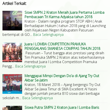
Artikel Terkait:
Siswi SMPN 2 Kraton Meraih Juara Pertama Lomba
Pembacaan Tri Karma Adyaksa tahun 2018
Kraton - Dalam rangka program STOP ABH ( Anak
Berhadapan Hukum ) tahun 2018 yang di Launching
oleh Kejaksaan Negeri Kabupaten Pasuruan
bertempat di GO…
Baca Selengkapnya
Juara I LOMBA COMPETITION PRAMUKA
PENGGALANG SMANESA COMPPAS TAHUN 2018
Pasuruan – Turut bangga atas prestasi yang diraih
Tim Pramuka SMPN 2 Kraton atas keberhasilannya
merebut Juara I Lomba Competition Pramuka
Pengg…
Baca Selengkapnya
Menggapai Mimpi Dengan Do’a di Ajang Try Out
Akbar Se-Jatim
Kraton, 18 Maret 2018 – Ajang bergengsi Try Out
Akbar Se-Jawa Timur di SMA Excellent Al Yasini
dengan jumlah peserta 810 siswa dari berbagai
sekolah m…
Baca Selengkapnya
Siswa Putra SMPN 2 Kraton Juara I Lomba Baris